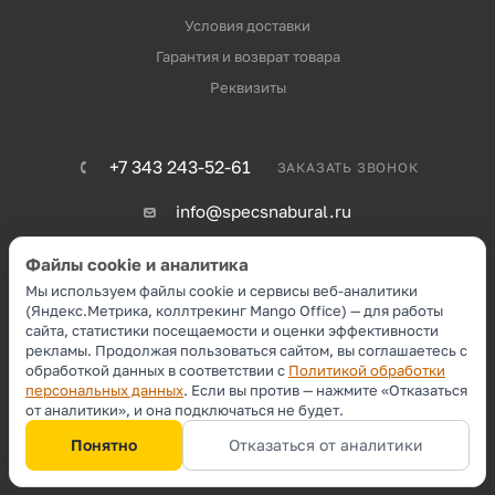
Условия доставки
Гарантия и возврат товара
Реквизиты
+7 343 243-52-61
ЗАКАЗАТЬ ЗВОНОК
info@specsnabural.ru
ЕКАТЕРИНБУРГ, УЛ. БЕЛИНСКОГО 157
Файлы cookie и аналитика
ЕКАТЕРИНБУРГ, УЛ. ЯСНАЯ 38
Мы используем файлы cookie и сервисы веб-аналитики
ЕКАТЕРИНБУРГ, УЛ. 8 МАРТА 267-А
(Яндекс.Метрика, коллтрекинг Mango Office) — для работы
сайта, статистики посещаемости и оценки эффективности
рекламы. Продолжая пользоваться сайтом, вы соглашаетесь с
обработкой данных в соответствии с
Политикой обработки
2026 © Спецснабурал 2021-2026
персональных данных
. Если вы против — нажмите «Отказаться
от аналитики», и она подключаться не будет.
Понятно
Отказаться от аналитики